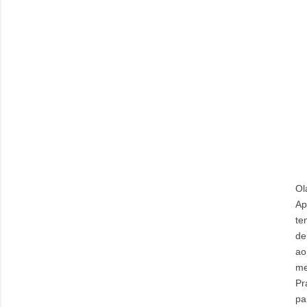
Ol
Ap
te
de
ao
me
Pr
pa