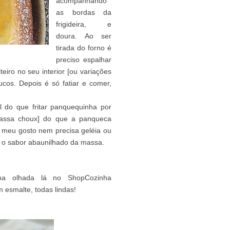
acompanhando
as bordas da
frigideira, e
doura. Ao ser
tirada do forno é
preciso espalhar
iro no seu interior [ou variações
cos. Depois é só fatiar e comer,
 do que fritar panquequinha por
massa choux] do que a panqueca
 meu gosto nem precisa geléia ou
te o sabor abaunilhado da massa.
ma olhada lá no ShopCozinha
m esmalte, todas lindas!