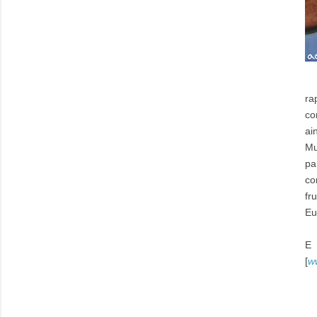
ra
co
ai
Mu
pa
co
fr
Eu
E 
[
w