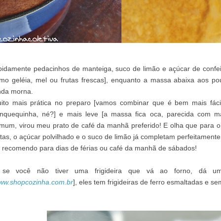
pidamente pedacinhos de manteiga, suco de limão e açúcar de confeite
mo geléia, mel ou frutas frescas], enquanto a massa abaixa aos pou
nda morna.
ito mais prática no preparo [vamos combinar que é bem mais fácil
nquequinha, né?] e mais leve [a massa fica oca, parecida com 
mum, virou meu prato de café da manhã preferido! E olha que para o
utas, o açúcar polvilhado e o suco de limão já completam perfeitamen
 recomendo para dias de férias ou café da manhã de sábados!
se você não tiver uma frigideira que vá ao forno, dá u
ww.shopcozinha.com.br
], eles tem frigideiras de ferro esmaltadas e se