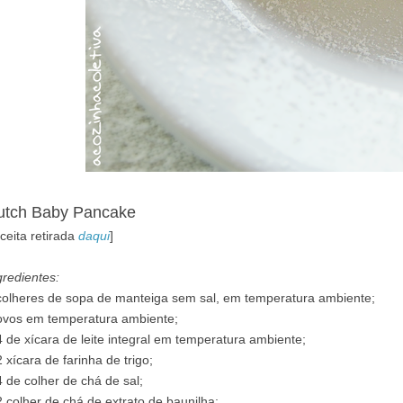
utch Baby Pancake
eceita retirada
daqui
]
gredientes:
colheres de sopa de manteiga sem sal, em temperatura ambiente;
ovos em temperatura ambiente;
4 de xícara de leite integral em temperatura ambiente;
2 xícara de farinha de trigo;
4 de colher de chá de sal;
2 colher de chá de extrato de baunilha;