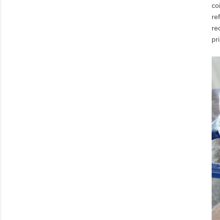
co
re
re
pr