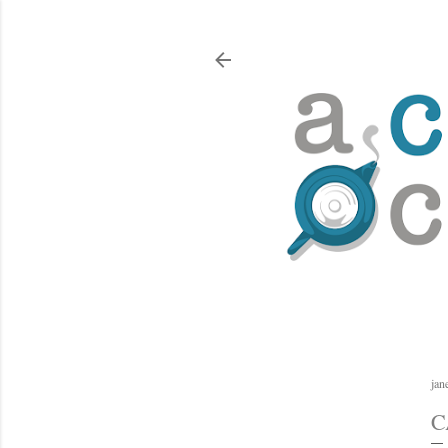
jan
C